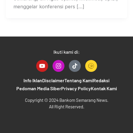
menggelar konferensi pers […]
Ikuti kami di:
Y
I
T
o
n
i
u
s
k
t
t
t
Info Iklan
Disclaimer
Tentang Kami
Redaksi
u
a
o
Pedoman Media Siber
Privacy Policy
Kontak Kami
b
g
k
e
r
B
Copyright © 2024 Bankom Semarang News.
a
a
All Right Reserved.
m
n
k
o
m