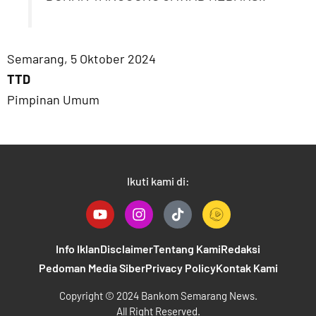
Semarang, 5 Oktober 2024
TTD
Pimpinan Umum
Ikuti kami di:
Y
I
T
o
n
i
u
s
k
t
t
t
Info Iklan
Disclaimer
Tentang Kami
Redaksi
u
a
o
Pedoman Media Siber
Privacy Policy
Kontak Kami
b
g
k
e
r
B
Copyright © 2024 Bankom Semarang News.
a
a
All Right Reserved.