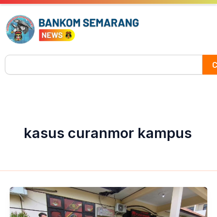
Skip
to
content
Search
C
kasus curanmor kampus