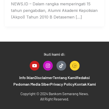
NEWS.ID – Dalam rangka memperingati 15
tahun pengabdian, Alumni Akademi Kepolisian
(Akpol) Tahun 2010 B Detasemen […]
Ikuti kami di:
Y
I
T
o
n
i
u
s
k
t
t
t
Info Iklan
Disclaimer
Tentang Kami
Redaksi
u
a
o
Pedoman Media Siber
Privacy Policy
Kontak Kami
b
g
k
e
r
B
Copyright © 2024 Bankom Semarang News.
a
a
All Right Reserved.
m
n
k