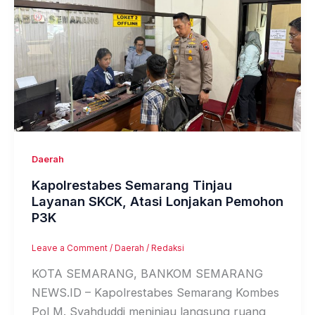
Daerah
Kapolrestabes Semarang Tinjau
Layanan SKCK, Atasi Lonjakan Pemohon
P3K
Leave a Comment
/
Daerah
/
Redaksi
KOTA SEMARANG, BANKOM SEMARANG
NEWS.ID – Kapolrestabes Semarang Kombes
Pol M. Syahduddi meninjau langsung ruang