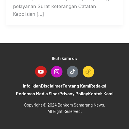
pelayanan Surat Keterangan Catatan
Kepolisian […]
Ikuti kami di:
Y
I
T
o
n
i
u
s
k
t
t
t
Info Iklan
Disclaimer
Tentang Kami
Redaksi
u
a
o
Pedoman Media Siber
Privacy Policy
Kontak Kami
b
g
k
e
r
B
Copyright © 2024 Bankom Semarang News.
a
a
All Right Reserved.
m
n
k
o