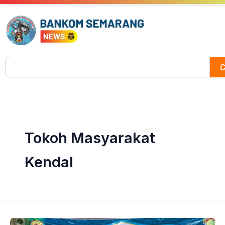
Skip
to
content
Search
C
Tokoh Masyarakat
Kendal