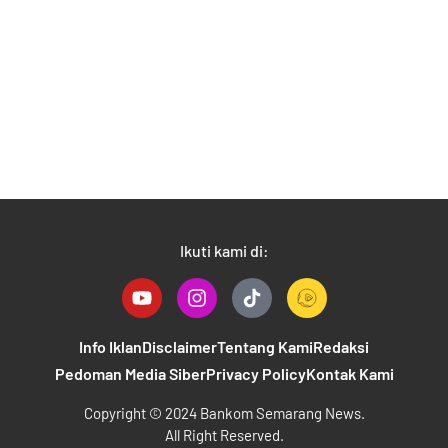
Ikuti kami di:
Y
I
T
o
n
i
u
s
k
t
t
t
Info Iklan
Disclaimer
Tentang Kami
Redaksi
u
a
o
Pedoman Media Siber
Privacy Policy
Kontak Kami
b
g
k
e
r
B
Copyright © 2024 Bankom Semarang News.
a
a
All Right Reserved.
m
n