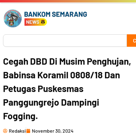
Skip
to
content
Search
C
Cegah DBD Di Musim Penghujan,
Babinsa Koramil 0808/18 Dan
Petugas Puskesmas
Panggungrejo Dampingi
Fogging.
Redaksi
November 30, 2024