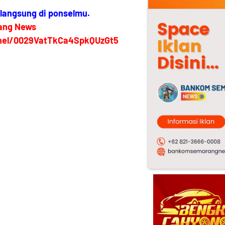
 langsung di ponselmu.
ang News
nel/0029VatTkCa4SpkQUzGt5