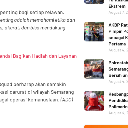
Ekstrem
penting bagi setiap relawan.
August 7, 
 penting adalah memahami etika dan
AKBP Ratn
as, akurat, dan bisa mendukung
Pimpin Po
sebagai 
Pertama
August 4, 
endal Bagikan Hadiah dan Layanan
Polresta
Semarang 
Bersih u
August 4, 
Squad berharap akan semakin
asi darurat di wilayah Semarang
Kesbangp
bagai operasi kemanusiaan.
(ADC)
Pendidika
Polimarin
August 4, 