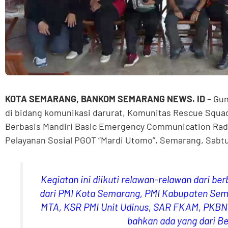
KOTA SEMARANG, BANKOM SEMARANG NEWS. ID
– Gun
di bidang komunikasi darurat, Komunitas Rescue Squ
Berbasis Mandiri Basic Emergency Communication Radi
Pelayanan Sosial PGOT “Mardi Utomo”, Semarang, Sabtu
Kegiatan ini diikuti relawan-relawan dari be
dari PMI Kota Semarang, PMI Kabupaten Sem
MTA, KSR PMI Unit Udinus, SAR FKAM, PKBN
bahkan ada yang dari Be