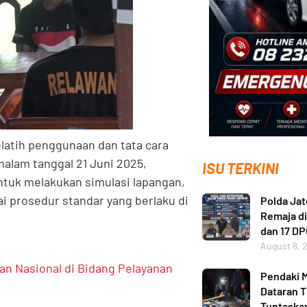
elatih penggunaan dan tata cara
malam tanggal 21 Juni 2025,
ISU TERKINI
ntuk melakukan simulasi lapangan,
ai prosedur standar yang berlaku di
Polda Ja
Remaja di
dan 17 D
August 8, 
n Nasional di Bidang Pelayanan
Pendaki M
Dataran T
Tuntaskan