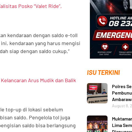
isitas Posko “Valet Ride”,
n kendaraan dengan saldo e-toll
 ini, kendaraan yang harus mengisi
dah siap dengan saldo cukup,”
ISU TERKINI
Kelancaran Arus Mudik dan Balik
Polres S
Pembunuh
Ambarawa
August 8, 
ile top-up di lokasi sebelum
isan saldo. Pengelola tol juga
Muktamar 
pengisian saldo bisa berlangsung
Lima Sema
Dianuger