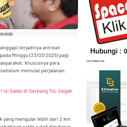
03/2025).
anggapi terjadinya antrean
 pada Minggu (23/03/2025) pagi
082136660008
asyarakat, khususnya para
 sebelum memulai perjalanan.
Isi Saldo di Gerbang Tol, Cegah
 yang mengular lebih dari 2 km
ehabisan saldo e-toll dan harus