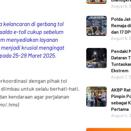
August 8, 
Polda Ja
kelancaran di gerbang tol
Remaja di
aldo e-toll cukup sebelum
dan 17 D
August 8, 
lam menyediakan layanan
i menjadi krusial mengingat
Pendaki M
 pada 25-29 Maret 2025.
Dataran T
Tuntaskan
Ekstrem
August 7, 
rkoordinasi dengan pihak tol
diimbau untuk selalu berhati-hati,
AKBP Ratn
 dan kendaraan agar perjalanan
Pimpin Po
sebagai 
mo/.hms)
Pertama
August 4, 