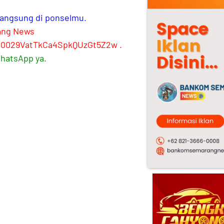
 langsung di ponselmu.
ang News
l/0029VatTkCa4SpkQUzGt5Z2w
.
WhatsApp ya.