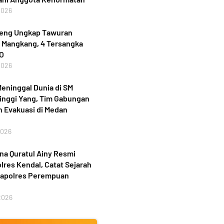
2026
teng Ungkap Tawuran
 Mangkang, 4 Tersangka
PO
2026
eninggal Dunia di SM
inggi Yang, Tim Gabungan
 Evakuasi di Medan
2026
a Quratul Ainy Resmi
lres Kendal, Catat Sejarah
Kapolres Perempuan
2026