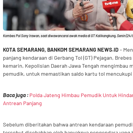
Kombes Pol Sony Irawan, saat diwawancarai awak media di GT Kalikangkung, Senin (24/
KOTA SEMARANG, BANKOM SEMARANG NEWS.ID
– Men
panjang kendaraan di Gerbang Tol (GT) Pejagan, Brebes
kemarin, Kepolisian Daerah Jawa Tengah mengimbau m
pemudik, untuk memastikan saldo kartu tol mencukupi
Baca juga :
Polda Jateng Himbau Pemudik Untuk Hindari 
Antrean Panjang
Sebelum diberitakan bahwa antrean kendaraan pemudik
tersebut disebabkan oleh banyaknya pengendara yang k