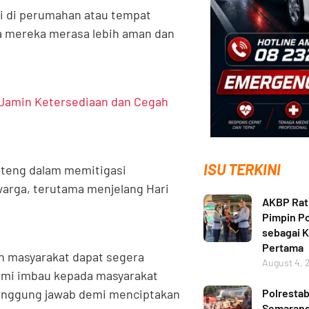
oli di perumahan atau tempat
a mereka merasa lebih aman dan
 Jamin Ketersediaan dan Cegah
ISU TERKINI
Jateng dalam memitigasi
rga, terutama menjelang Hari
AKBP Ratn
Pimpin Po
sebagai 
Pertama
an masyarakat dapat segera
August 4, 
 kami imbau kepada masyarakat
Polresta
tanggung jawab demi menciptakan
Semarang 