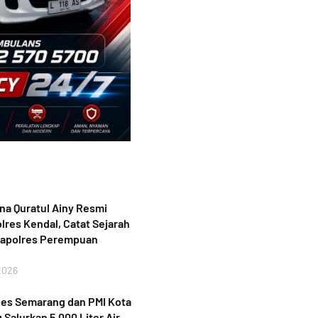
a Quratul Ainy Resmi
lres Kendal, Catat Sejarah
Kapolres Perempuan
2026
bes Semarang dan PMI Kota
Salurkan 5.000 Liter Air