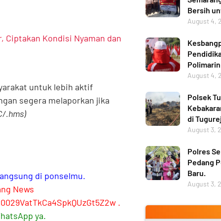
Bersih u
August 4, 
r, Ciptakan Kondisi Nyaman dan
Kesbangp
Pendidika
Polimarin
August 4, 
rakat untuk lebih aktif
Polsek Tu
ngan segera melaporkan jika
Kebakara
C/.hms)
di Tugure
August 3, 
Polres Se
Pedang P
Baru.
 langsung di ponselmu.
August 3, 
ang News
l/0029VatTkCa4SpkQUzGt5Z2w
.
WhatsApp ya.