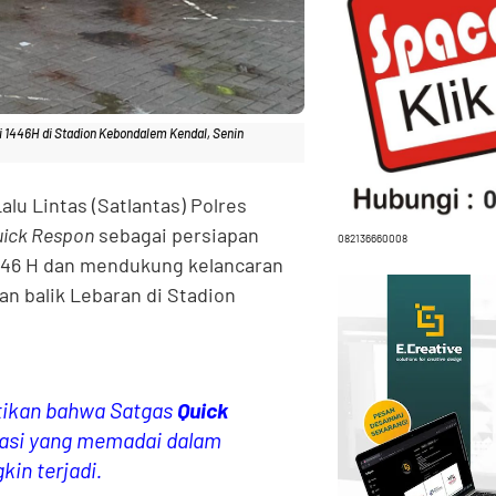
ri 1446H di Stadion Kebondalem Kendal, Senin
alu Lintas (Satlantas) Polres
uick Respon
sebagai persiapan
082136660008
1446 H dan mendukung kelancaran
an balik Lebaran di Stadion
stikan bahwa Satgas
Quick
nasi yang memadai dalam
in terjadi.