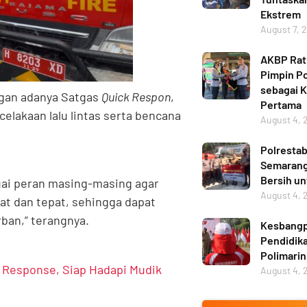
Ekstrem
August 7, 
AKBP Ratn
Pimpin Po
sebagai 
ngan adanya Satgas
Quick Respon
,
Pertama
elakaan lalu lintas serta bencana
August 4, 
Polresta
Semarang 
Bersih u
uai peran masing-masing agar
August 4, 
pat dan tepat, sehingga dapat
ban,” terangnya.
Kesbangp
Pendidika
Polimarin
 Response, Siap Hadapi Mudik
August 4, 