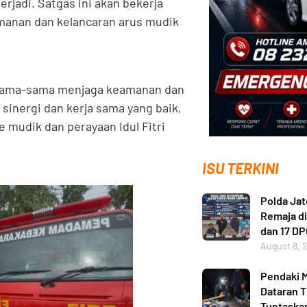
rjadi. Satgas ini akan bekerja
manan dan kelancaran arus mudik
rsama-sama menjaga keamanan dan
sinergi dan kerja sama yang baik,
 mudik dan perayaan Idul Fitri
ISU TERKINI
Polda Ja
Remaja di
dan 17 D
August 8, 
Pendaki M
Dataran T
Tuntaskan