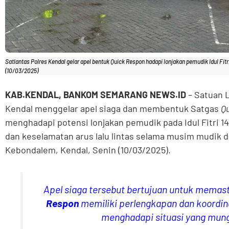
Satlantas Polres Kendal gelar apel bentuk Quick Respon hadapi lonjakan pemudik Idul Fit
(10/03/2025)
KAB.KENDAL, BANKOM SEMARANG NEWS.ID
– Satuan L
Kendal menggelar apel siaga dan membentuk Satgas
Q
menghadapi potensi lonjakan pemudik pada Idul Fitri 
dan keselamatan arus lalu lintas selama musim mudik d
Kebondalem, Kendal, Senin (10/03/2025).
Apel siaga tersebut bertujuan untuk mema
Respon
memiliki perlengkapan dan koordi
menghadapi situasi yang mungk