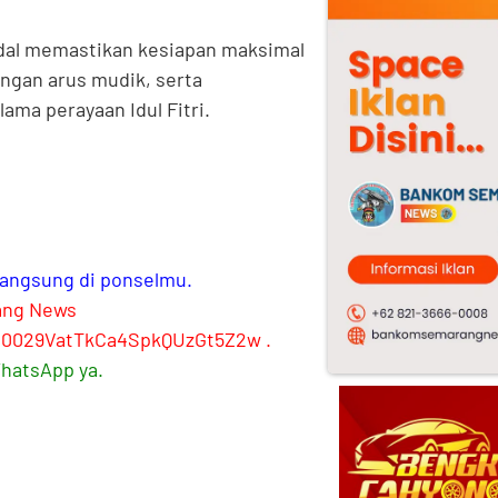
ndal memastikan kesiapan maksimal
ngan arus mudik, serta
ma perayaan Idul Fitri.
 langsung di ponselmu.
ang News
l/0029VatTkCa4SpkQUzGt5Z2w
.
WhatsApp ya.