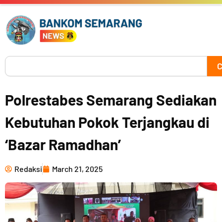
Skip
to
content
Search
C
Polrestabes Semarang Sediakan
Kebutuhan Pokok Terjangkau di
‘Bazar Ramadhan’
Redaksi
March 21, 2025