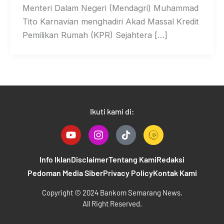
Menteri Dalam Negeri (Mendagri) Muhammad
Tito Karnavian menghadiri Akad Massal Kredit
Pemilikan Rumah (KPR) Sejahtera […]
Ikuti kami di:
Y
I
T
o
n
i
u
s
k
t
t
t
Info Iklan
Disclaimer
Tentang Kami
Redaksi
u
a
o
Pedoman Media Siber
Privacy Policy
Kontak Kami
b
g
k
e
r
B
Copyright © 2024 Bankom Semarang News.
a
a
All Right Reserved.
m
n
k