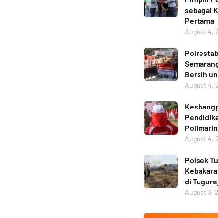
sebagai 
Pertama
August 4, 
Polresta
Semarang 
Bersih u
August 4, 
Kesbangp
Pendidika
Polimarin
August 4, 
Polsek Tu
Kebakara
di Tugure
August 3, 