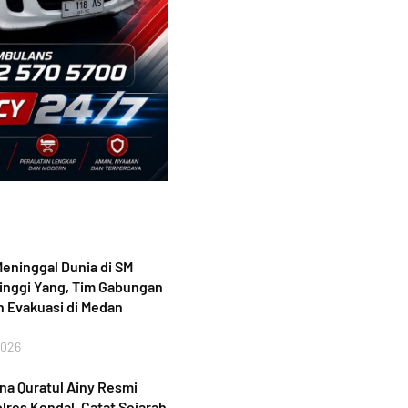
eninggal Dunia di SM
inggi Yang, Tim Gabungan
 Evakuasi di Medan
2026
a Quratul Ainy Resmi
lres Kendal, Catat Sejarah