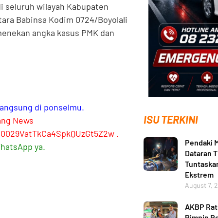
di seluruh wilayah Kabupaten
ntara Babinsa Kodim 0724/Boyolali
menekan angka kasus PMK dan
 langsung di ponselmu.
ISU TERKINI
ang News
l/0029VatTkCa4SpkQUzGt5Z2w
.
Pendaki M
WhatsApp ya.
Dataran T
Tuntaskan
Ekstrem
August 7, 
AKBP Ratn
Pimpin Po