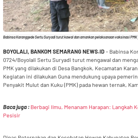
Babinsa Karanggede Sertu Suryadi turut kawal dan amankan pelaksanaan vaksinasi PMK 
BOYOLALI, BANKOM SEMARANG NEWS.ID
– Babinsa Ko
0724/Boyolali Sertu Suryadi turut mengawal dan meng
PMK yang dilakukan di Desa Bangkok, Kecamatan Karan
Kegiatan ini dilakukan Guna mendukung upaya pemeri
Penyakit Mulut dan Kuku (PMK) pada hewan ternak, Kami
Baca juga :
Berbagi Ilmu, Menanam Harapan: Langkah K
Pesisir
Dinas Peternakan dan Kesehatan Hewan Kabupaten Boyo