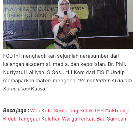
FGD ini menghadirkan sejumlah narasumber dari
kalangan akademisi, media, dan kepolisian. Dr. Phil.
Nuriyatul Lailiyah, S.Sos., M.I.Kom dari FISIP Undip
memaparkan materi mengenai
“Pemanfaatan AI dalam
Komunikasi Massa.”
Baca juga :
Wali Kota Semarang Sidak TPS Muktiharjo
Kidul, Tanggapi Keluhan Warga Terkait Bau Sampah