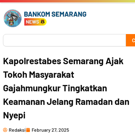
Skip
to
content
Search
C
Kapolrestabes Semarang Ajak
Tokoh Masyarakat
Gajahmungkur Tingkatkan
Keamanan Jelang Ramadan dan
Nyepi
Redaksi
February 27, 2025