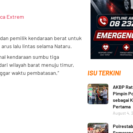
aca Extrem
dan pemilik kendaraan berat untuk
rus lalu lintas selama Nataru.
nal kendaraan sumbu tiga
ari wilayah barat menuju timur,
ISU TERKINI
anggar waktu pembatasan,”
AKBP Ratn
Pimpin Po
sebagai 
Pertama
August 4, 
Polresta
Semarang 