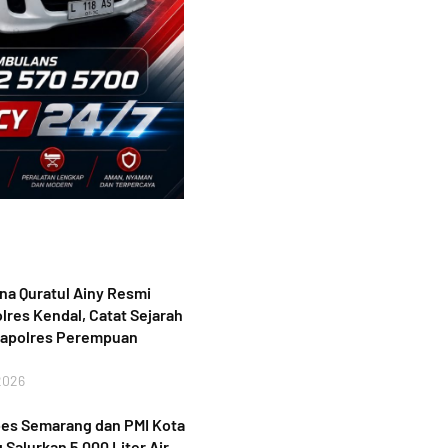
a Quratul Ainy Resmi
lres Kendal, Catat Sejarah
Kapolres Perempuan
2026
bes Semarang dan PMI Kota
Salurkan 5.000 Liter Air