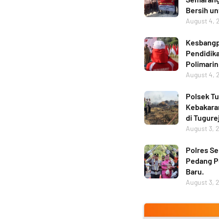
Bersih u
August 4, 
Kesbangp
Pendidika
Polimarin
August 4, 
Polsek Tu
Kebakara
di Tugure
August 3, 
Polres Se
Pedang P
Baru.
August 3, 