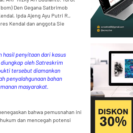
(Jibom) Den Gegana Satbrimob
endal, Ipda Ajeng Ayu Putri R.,
olres Kendal dan anggota Sie
hasil penyitaan dari kasus
l diungkap oleh Satreskrim
bukti tersebut diamankan
gah penyalahgunaan bahan
amanan masyarakat.
, menegaskan bahwa pemusnahan ini
n hukum dan mencegah potensi