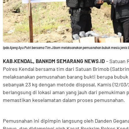
Ipda Ajeng Ayu Putri bersama Tim Jibom melaksanakan pemusnahan bubuk mesiu jenis b
KAB.KENDAL, BANKOM SEMARANG NEWS.ID
– Satuan R
Polres Kendal bersama tim dari Satuan Brimob (Satbri
melaksanakan pemusnahan barang bukti berupa bubuk 
sebanyak 23 kg dengan metode disposal, Kamis (12/03/2
berlangsung di lokasi aman yang jauh dari pemukiman 
memastikan keselamatan dalam proses pemusnahan.
Pemusnahan ini dipimpin langsung oleh Danden Gegana
Bagyo, dan didampingi oleh Kasat Reskrim Polres Kenda