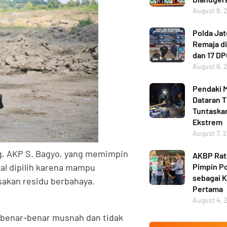
August 8, 
Polda Ja
Remaja di
dan 17 D
August 8, 
Pendaki M
Dataran T
Tuntaskan
Ekstrem
August 7, 
g, AKP S. Bagyo, yang memimpin
AKBP Ratn
Pimpin Po
l dipilih karena mampu
sebagai 
akan residu berbahaya.
Pertama
August 4, 
 benar-benar musnah dan tidak