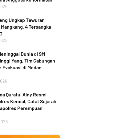
2026
teng Ungkap Tawuran
 Mangkang, 4 Tersangka
PO
2026
eninggal Dunia di SM
inggi Yang, Tim Gabungan
 Evakuasi di Medan
2026
a Quratul Ainy Resmi
lres Kendal, Catat Sejarah
Kapolres Perempuan
2026