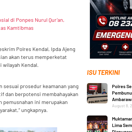
sial di Ponpes Nurul Qur’an,
itas Kamtibmas
reskrim Polres Kendal, Ipda Ajeng
isian akan terus memperketat
 wilayah Kendal.
ISU TERKINI
n sesuai prosedur keamanan yang
Polres S
Pembunuh
sitif dan berpotensi membahayakan
Ambarawa
akan pemusnahan ini merupakan
August 8, 
yarakat,” ungkapnya.
Muktamar 
Lima Sema
Dianuger