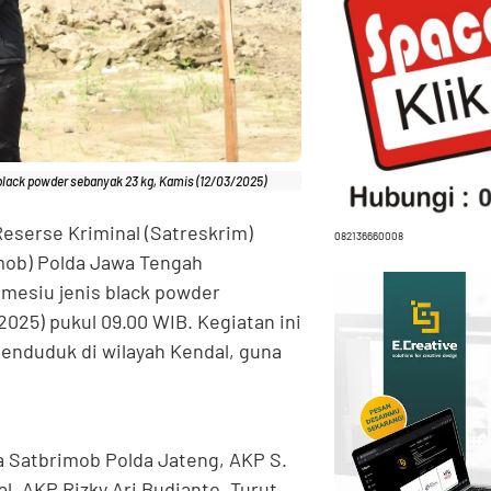
lack powder sebanyak 23 kg, Kamis (12/03/2025)
eserse Kriminal (Satreskrim)
082136660008
mob) Polda Jawa Tengah
mesiu jenis black powder
025) pukul 09.00 WIB. Kegiatan ini
penduduk di wilayah Kendal, guna
 Satbrimob Polda Jateng, AKP S.
l, AKP Rizky Ari Budianto. Turut