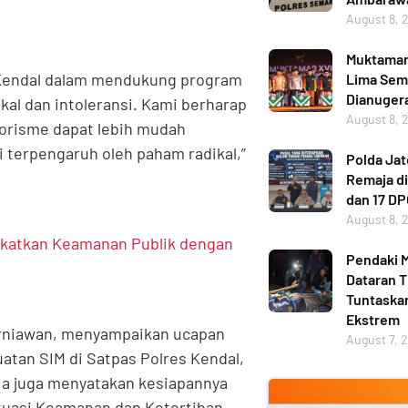
August 8, 
Muktamar 
 Kendal dalam mendukung program
Lima Sema
Dianuger
al dan intoleransi. Kami berharap
August 8, 
rorisme dapat lebih mudah
i terpengaruh oleh paham radikal,”
Polda Ja
Remaja di
dan 17 D
August 8, 
gkatkan Keamanan Publik dengan
Pendaki M
Dataran T
Tuntaskan
Ekstrem
urniawan, menyampaikan ucapan
August 7, 
uatan SIM di Satpas Polres Kendal,
 Ia juga menyatakan kesiapannya
tuasi Keamanan dan Ketertiban