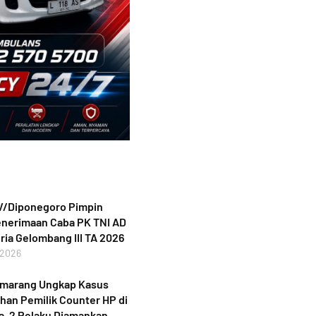
V/Diponegoro Pimpin
enerimaan Caba PK TNI AD
ria Gelombang III TA 2026
 2026
emarang Ungkap Kasus
an Pemilik Counter HP di
, 2 Pelaku Diamankan