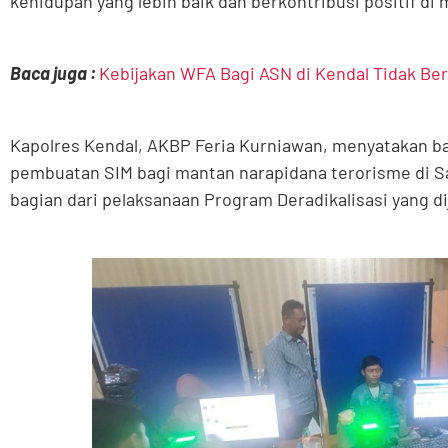
kehidupan yang lebih baik dan berkontribusi positif di 
Baca juga :
Kebijakan WFA Bagi ASN di Kendal Tidak Be
Kapolres Kendal, AKBP Feria Kurniawan, menyatakan b
pembuatan SIM bagi mantan narapidana terorisme di S
bagian dari pelaksanaan Program Deradikalisasi yang d