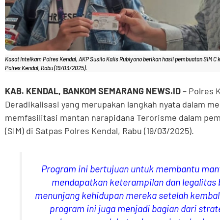
Kasat Intelkam Polres Kendal, AKP Susilo Kalis Rubiyono berikan hasil pembuatan SIM C 
Polres Kendal, Rabu (19/03/2025).
KAB. KENDAL, BANKOM SEMARANG NEWS.ID
– Polres 
Deradikalisasi yang merupakan langkah nyata dalam me
memfasilitasi mantan narapidana Terorisme dalam pe
(SIM) di Satpas Polres Kendal, Rabu (19/03/2025).
Program ini bertujuan untuk membantu man
mendapatkan keterampilan dan legalitas
menunjang kehidupan mereka setelah kembali 
program ini juga menjadi bagian dari strat