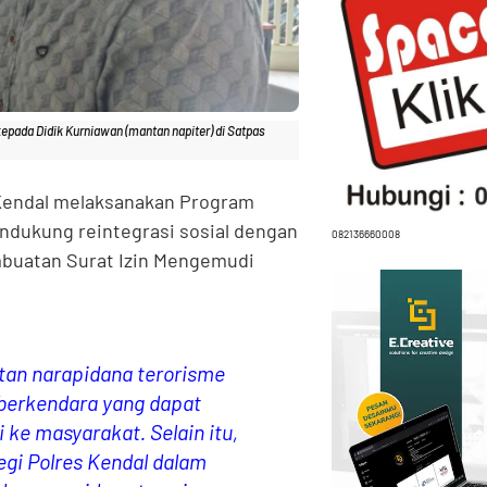
kepada Didik Kurniawan (mantan napiter) di Satpas
Kendal melaksanakan Program
ndukung reintegrasi sosial dengan
082136660008
mbuatan Surat Izin Mengemudi
tan narapidana terorisme
 berkendara yang dapat
ke masyarakat. Selain itu,
egi Polres Kendal dalam