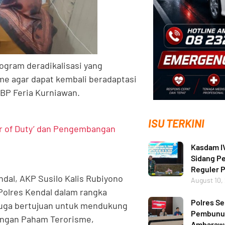
ogram deradikalisasi yang
e agar dapat kembali beradaptasi
KBP Feria Kurniawan.
ISU TERKINI
ur of Duty’ dan Pengembangan
Kasdam I
Sidang P
Reguler P
dal, AKP Susilo Kalis Rubiyono
August 10,
olres Kendal dalam rangka
Polres S
 juga bertujuan untuk mendukung
Pembunuh
langan Paham Terorisme,
Ambarawa