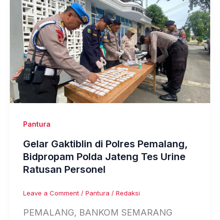
Pantura
Gelar Gaktiblin di Polres Pemalang,
Bidpropam Polda Jateng Tes Urine
Ratusan Personel
Leave a Comment
/
Pantura
/
Redaksi
PEMALANG, BANKOM SEMARANG