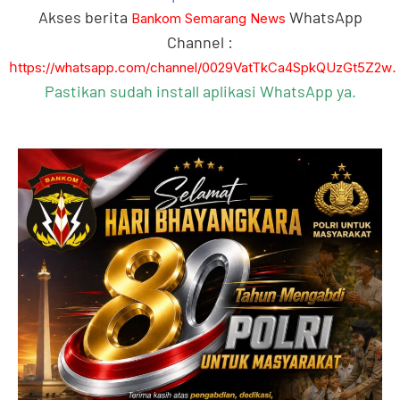
Akses berita
WhatsApp
Bankom Semarang News
Channel :
h
.
ttps://whatsapp.com/channel/0029VatTkCa4SpkQUzGt5Z2w
Pastikan sudah install aplikasi WhatsApp ya.