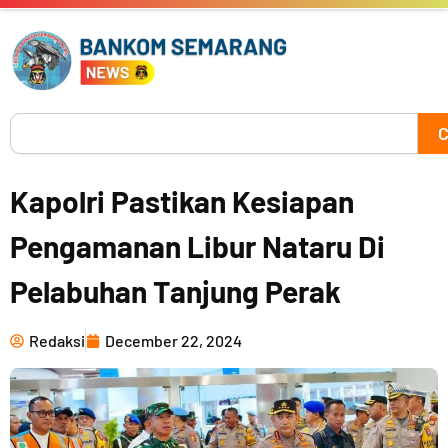
Skip
to
content
Search
C
Kapolri Pastikan Kesiapan
Pengamanan Libur Nataru Di
Pelabuhan Tanjung Perak
Redaksi
December 22, 2024