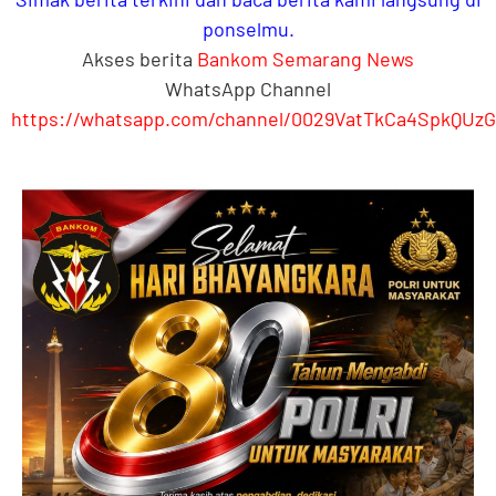
ponselmu.
Akses berita
Bankom Semarang News
WhatsApp Channel
https://whatsapp.com/channel/0029VatTkCa4SpkQUzG