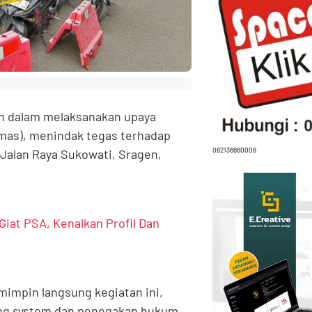
n dalam melaksanakan upaya
mas), menindak tegas terhadap
082136660008
i Jalan Raya Sukowati, Sragen,
iat PSA, Kenalkan Profil Dan
mimpin langsung kegiatan ini,
ing system dan penegakan hukum