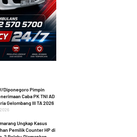
V/Diponegoro Pimpin
enerimaan Caba PK TNI AD
ria Gelombang III TA 2026
 2026
emarang Ungkap Kasus
an Pemilik Counter HP di
, 2 Pelaku Diamankan