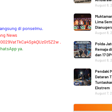
August 8, 
Muktamar 
Lima Sema
Dianuger
 langsung di ponselmu.
August 8, 
ang News
l/0029VatTkCa4SpkQUzGt5Z2w
.
Polda Ja
WhatsApp ya.
Remaja di
dan 17 D
August 8, 
Pendaki M
Dataran T
Tuntaskan
Ekstrem
August 7, 