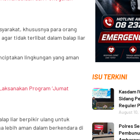
syarakat, khususnya para orang
gar tidak terlibat dalam balap liar
enciptakan lingkungan yang aman
ISU TERKINI
 Laksanakan Program ‘Jumat
Kasdam I
Sidang P
Reguler P
August 10,
lap liar berpikir ulang untuk
Polres S
a lebih aman dalam berkendara di
Pembunuh
Ambarawa