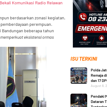
Bekali Komunikasi Radio Relawan
pun berdasarkan zonasi kegiatan,
ga pemberdayaan perempuan.
 di Bandungan beberapa tahun
an memperkuat eksistensi ormas
ISU TERKINI
Polda Ja
Remaja di
dan 17 D
August 8, 
Pendaki M
Dataran T
Tuntaskan