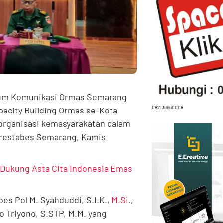
um Komunikasi Ormas Semarang
082136660008
pacity Building Ormas se-Kota
organisasi kemasyarakatan dalam
lrestabes Semarang, Kamis
 Dukung Asta Cita Indonesia Emas
es Pol M. Syahduddi, S.I.K.,
M.Si
.,
 Triyono, S.STP, M.M. yang