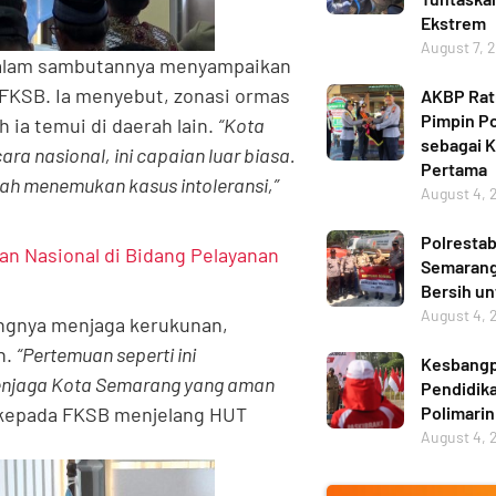
Ekstrem
August 7, 
dalam sambutannya menyampaikan
 FKSB. Ia menyebut, zonasi ormas
AKBP Ratn
Pimpin Po
 ia temui di daerah lain.
“Kota
sebagai 
ra nasional, ini capaian luar biasa.
Pertama
nah menemukan kasus intoleransi,”
August 4, 
Polresta
n Nasional di Bidang Pelayanan
Semarang 
Bersih u
August 4, 
ngnya menjaga kerukunan,
n.
“Pertemuan seperti ini
Kesbangp
menjaga Kota Semarang yang aman
Pendidika
Polimarin
 kepada FKSB menjelang HUT
August 4, 