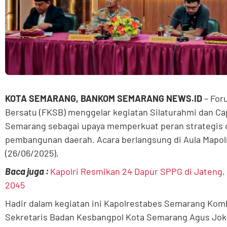
KOTA SEMARANG, BANKOM SEMARANG NEWS.ID
– For
Bersatu (FKSB) menggelar kegiatan Silaturahmi dan Ca
Semarang sebagai upaya memperkuat peran strategis 
pembangunan daerah. Acara berlangsung di Aula Mapo
(26/06/2025),
Baca juga :
Kapolri Resmikan 24 Dapur SPPG di Jateng,
2045
Hadir dalam kegiatan ini Kapolrestabes Semarang Komb
Sekretaris Badan Kesbangpol Kota Semarang Agus Joko