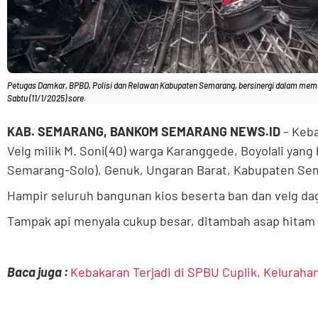
Petugas Damkar, BPBD, Polisi dan Relawan Kabupaten Semarang, bersinergi dalam mema
Sabtu (11/1/2025) sore.
KAB. SEMARANG, BANKOM SEMARANG NEWS.ID
– Keba
Velg milik M. Soni(40) warga Karanggede, Boyolali yang 
Semarang-Solo), Genuk, Ungaran Barat, Kabupaten Sema
Hampir seluruh bangunan kios beserta ban dan velg da
Tampak api menyala cukup besar, ditambah asap hita
Baca juga :
Kebakaran Terjadi di SPBU Cuplik, Keluraha