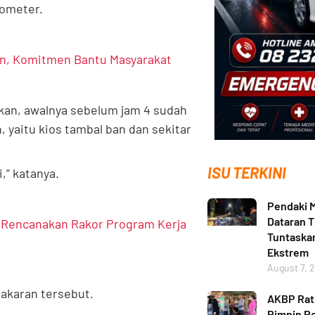
lometer.
an, Komitmen Bantu Masyarakat
an, awalnya sebelum jam 4 sudah
 yaitu kios tambal ban dan sekitar
ISU TERKINI
,” katanya.
Pendaki M
Dataran T
 Rencanakan Rakor Program Kerja
Tuntaskan
Ekstrem
August 7, 
bakaran tersebut.
AKBP Ratn
Pimpin Po