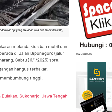
damkan api yang melahap kios ban mobil dan velg,
karan melanda kios ban mobil dan
berada di Jalan Diponegoro (jalur
082136660008
rang, Sabtu (11/1/2025) sore.
gangan hangus terbakar.
m membumbung tinggi.
n Bulakan, Sukoharjo, Jawa Tengah