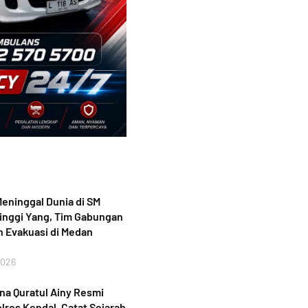
eninggal Dunia di SM
inggi Yang, Tim Gabungan
 Evakuasi di Medan
2026
a Quratul Ainy Resmi
lres Kendal, Catat Sejarah