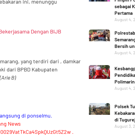
kebakaran ini, menunggu
sebagai 
Pertama
August 4, 
 Bekerjasama Dengan BIJB
Polresta
Semarang 
Bersih u
August 4, 
arang, yang terdiri dari , damkar
Kesbangp
anki dari BPBD Kabupaten
Pendidika
(Arie B)
Polimarin
August 4, 
Polsek Tu
Kebakara
 langsung di ponselmu.
di Tugure
ang News
August 3, 
l/0029VatTkCa4SpkQUzGt5Z2w
.