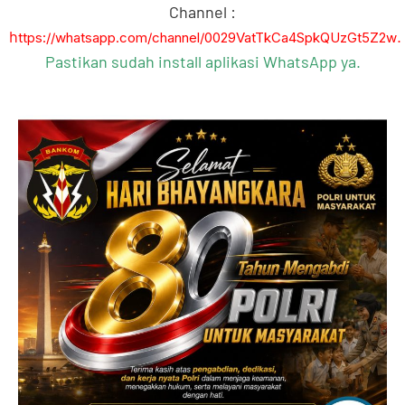
Channel :
h
.
ttps://whatsapp.com/channel/0029VatTkCa4SpkQUzGt5Z2w
Pastikan sudah install aplikasi WhatsApp ya.