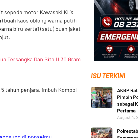
unit sepeda motor Kawasaki KLX
u) buah kaos oblong warna putih
arna biru serta1 (satu) buah jaket
jut.
ua Tersangka Dan Sita 11.30 Gram
ISU TERKINI
 5 tahun penjara, imbuh Kompol
AKBP Ratn
Pimpin Po
sebagai 
Pertama
August 4, 
Polresta
 langsung di ponselmu.
Semarang 