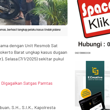
mas, berhasil tangkap pelaku kasus tindak pidana
sama dengan Unit Resmob Sat
okerto Barat ungkap kasus dugaan
082136660008
, Selasa (7/1/2025) sekitar pukul
a Digagalkan Satgas Pamtas
an, S.H., S.I.K., Kapolresta