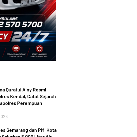
a Quratul Ainy Resmi
lres Kendal, Catat Sejarah
Kapolres Perempuan
2026
bes Semarang dan PMI Kota
Salurkan 5.000 Liter Air