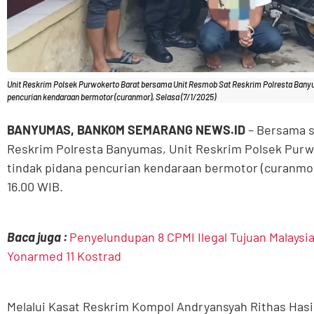
Unit Reskrim Polsek Purwokerto Barat bersama Unit Resmob Sat Reskrim Polresta Banyu
pencurian kendaraan bermotor (curanmor), Selasa (7/1/2025)
BANYUMAS, BANKOM SEMARANG NEWS.ID
– Bersama 
Reskrim Polresta Banyumas, Unit Reskrim Polsek Purw
tindak pidana pencurian kendaraan bermotor (curanmor)
16.00 WIB.
Baca juga :
Penyelundupan 8 CPMI Ilegal Tujuan Malaysi
Yonarmed 11 Kostrad
Melalui Kasat Reskrim Kompol Andryansyah Rithas Hasibu