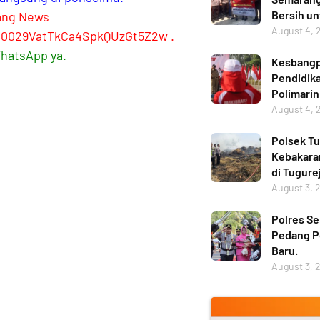
Bersih u
ang News
August 4, 
l/0029VatTkCa4SpkQUzGt5Z2w
.
WhatsApp ya.
Kesbangp
Pendidika
Polimarin
August 4, 
Polsek Tu
Kebakara
di Tugure
August 3, 
Polres Se
Pedang P
Baru.
August 3, 