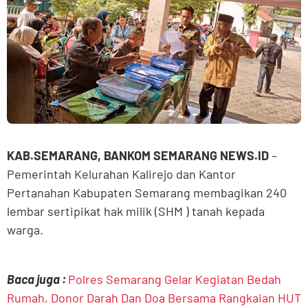
KAB.SEMARANG, BANKOM SEMARANG NEWS.ID
–
Pemerintah Kelurahan Kalirejo dan Kantor
Pertanahan Kabupaten Semarang membagikan 240
lembar sertipikat hak milik (SHM ) tanah kepada
warga.
Baca juga :
Polres Semarang Gelar Kegiatan Bedah
Rumah, Donor Darah Dan Doa Bersama Rangkaian HUT