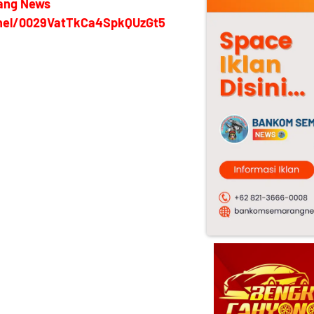
ang News
nel/0029VatTkCa4SpkQUzGt5