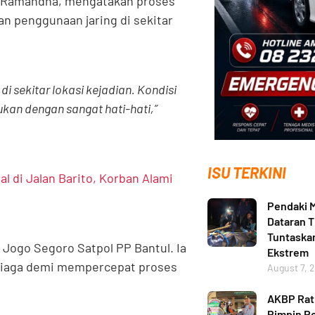
g Ramandha, mengatakan proses
n penggunaan jaring di sekitar
i sekitar lokasi kejadian. Kondisi
kan dengan sangat hati-hati,”
ISU TERKINI
l di Jalan Barito, Korban Alami
Pendaki M
Dataran T
Tuntaskan
 Jogo Segoro Satpol PP Bantul. Ia
Ekstrem
siaga demi mempercepat proses
August 7, 
AKBP Ratn
Pimpin Po