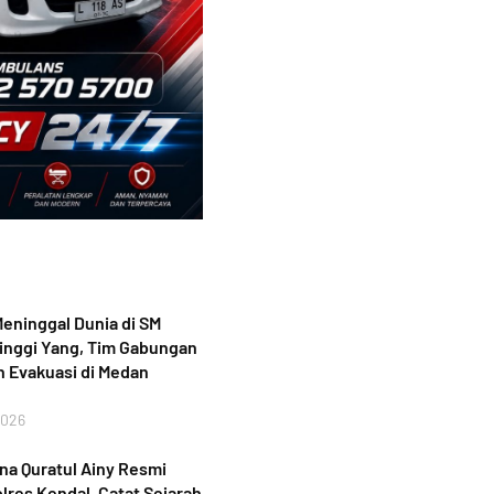
eninggal Dunia di SM
inggi Yang, Tim Gabungan
 Evakuasi di Medan
2026
a Quratul Ainy Resmi
lres Kendal, Catat Sejarah