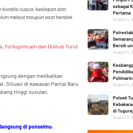
sebagai 
kondisi cuaca, kesiapan alat
Pertama
belum melaut maupun saat hendak
August 4, 
Polresta
Semarang 
Bersih u
la, Forkopimcam dan Dishub Turut
August 4, 
Kesbangp
Pendidika
langsung dengan melibatkan
Polimarin
t. Situasi di kawasan Pantai Baru
August 4, 
bang tinggi susulan.
Polsek Tu
Kebakara
di Tugure
August 3, 
 langsung di ponselmu.