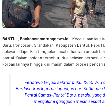
BANTUL, Bankomsemarangnews.id
– Kecelakaan laut k
Baru, Poncosari, Srandakan, Kabupaten Bantul, Rabu (
nelayan dilaporkan tenggelam usai dihantam ombak bes
pantai. Dalam insiden tersebut, dua nelayan berhasil 
korban lainnya hingga kini masih dalam proses pencari
Peristiwa terjadi sekitar pukul 12.30 WIB 
Berdasarkan laporan lapangan dari Satlinmas 
Pantai Samas–Pantai Baru, perahu yang d
mengalami gangguan mesin sesaat s